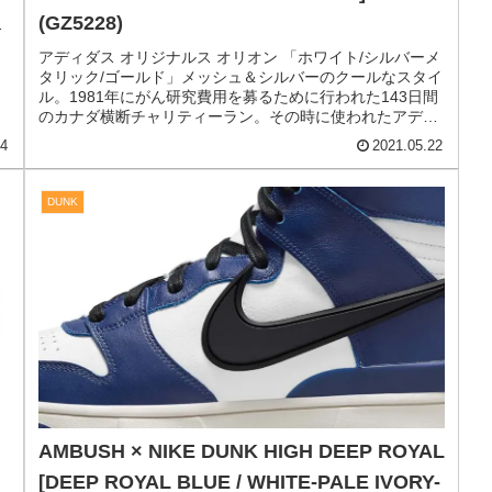
adidas Originals ORION [FTWR WHITE /
祭
SILVER METALLIC / MATTE GOLD]
イ
(GZ5228)
ー
アディダス オリジナルス オリオン 「ホワイト/シルバーメ
タリック/ゴールド」メッシュ＆シルバーのクールなスタイ
ル。1981年にがん研究費用を募るために行われた143日間
のカナダ横断チャリティーラン。その時に使われたアディ
ダスのランニングシ...
24
2021.05.22