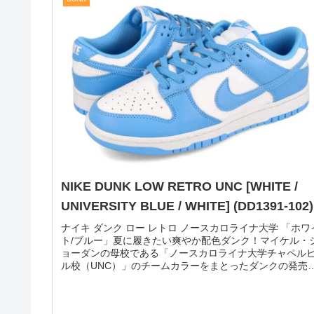
NIKE AIR FORCE 1 07 LV8 Timeless
Classic Keep Fresh [WHITE / SAIL / PALE
IVORY / VAST GRAY / PARTICAL GRAY /
BLACK] (DJ4630-100)
ナイキ エアフォース1 07 LV8 タイムレス・クラシック・
キープ・フレッシュ 「ホワイト」スニーカーの包装紙で
まれたエアフォース1。シューズボックスの中で、スニー
カーが傷つかないように保護する包装紙。その包装紙か
インスパイアされた「...
2021.05.
DUNK