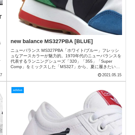
20
2021.05.19
new balance
T
new balance MS327PBA [BLUE]
ホ