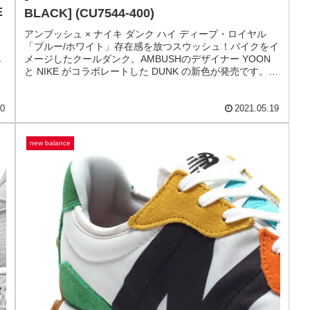
DUNK
AMBUSH × NIKE DUNK HIGH DEEP ROYAL
[DEEP ROYAL BLUE / WHITE-PALE IVORY-
E
BLACK] (CU7544-400)
アンブッシュ × ナイキ ダンク ハイ ディープ・ロイヤル
「ブルー/ホワイト」存在感を放つスウッシュ！バイクをイ
」
メージしたクールダンク。AMBUSHのデザイナー YOON
ド
と NIKE がコラボレートした DUNK の新色が発売です。
。
AM...