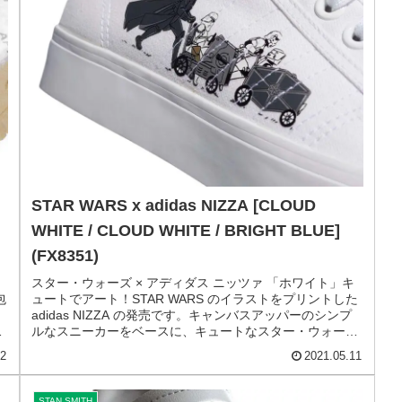
ニューバランス MS327PBA「ホワイト/ブルー」フレッシ
ュなアースカラーが魅力的。1970年代のニューバランスを
ア
代表するランニングシューズ「320」「355」「Super
Comp」をミックスした「MS327」から、夏に履きたいニ
ューカ...
17
2021.05.15
adidas