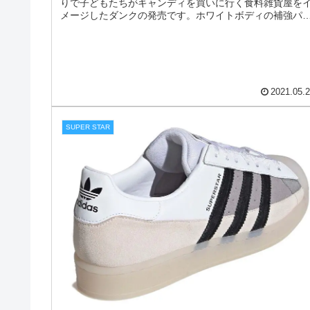
NIKE DUNK LOW SE FREE 99 PACK
[WHITE / LIGHT CHOCOLATE-ROMA
GREEN] (DH0952-100)
ナイキ ダンク ロー SET フリー99 「ホワイト/マルチカラ
ー」左右非対称のカラフルキャンディーカラー。春のお
りで子どもたちがキャンディを買いに行く食料雑貨屋を
メージしたダンクの発売です。ホワイトボディの補強パ
ツにブルー、イエロー...
2021.05.