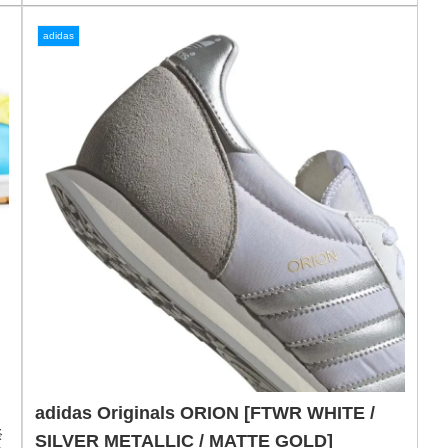
ウ
多
NIKE SB DUNK LOW WHAT THE P-ROD
[MULTI COLOR] (CZ2239-600)
ナイキ SB ダンク ロー WHAT THE P-ROD 「マルチカラ
ー」歴代のP-ROD デザインをミックスした記念モデル。
PAUL RODRIGUEZ と NIKE SB がコラボレート。NIKE SB
のプロライダー PAUL ROD...
31
2021.05.30
adidas