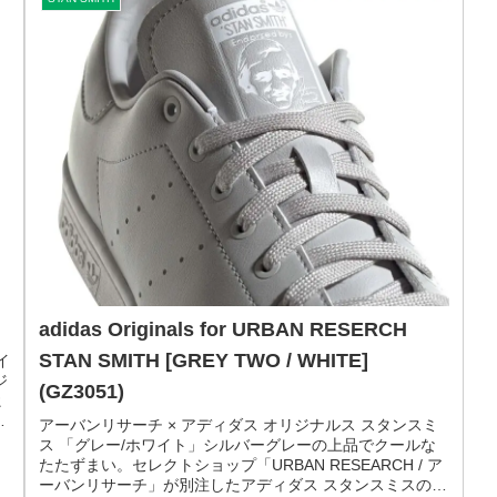
STAR WARS x adidas NIZZA [CLOUD
WHITE / CLOUD WHITE / BRIGHT BLUE]
(FX8351)
スター・ウォーズ × アディダス ニッツァ 「ホワイト」キ
包
ュートでアート！STAR WARS のイラストをプリントした
adidas NIZZA の発売です。キャンバスアッパーのシンプ
ら
ルなスニーカーをベースに、キュートなスター・ウォーズ
のイ...
12
2021.05.11
STAN SMITH