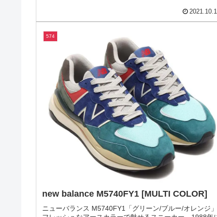
new balance M992BC [GREY / MULTI /
SILVER]
ニューバランス M992BC「グレー/マルチカラー」new
balance M992 は2006年に new balance の100周年を記
して発売された舗装路用ランニングシューズ。アッパー
ザインは流線型のパーツを組み合わせた前モデル...
2021.10.
574