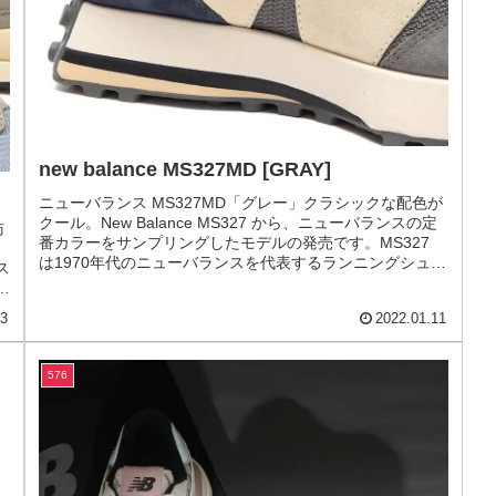
を
20
new balance