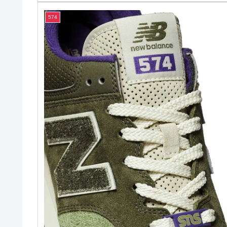
atmos x new balance M2002RAT [Shibuya
Rats]
アトモス✕ニューバランス M2002RAT「渋谷ネズミ」
atmos と New Balance がコラボレート。渋谷の街を駆け
抜けるネズミにインスパイアされた M2002R AT （RAT
をリリースしました。ベースとなるスニーカーの「20...
2022.05.
574