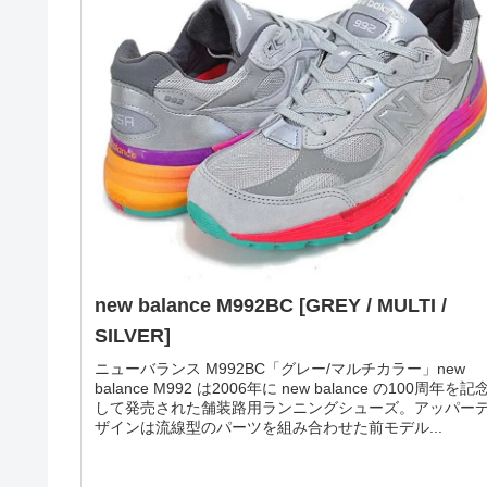
new balance UXC72DB1 [WHITE]
ニューバランス UXC72DB1「ホワイト」ホワイト＆ブラ
クのソリッドな配色がカッコいい。ニューバランスの XC
72 から、クールな新色の発売です。New Balance XC-72
は、1979年に展開されたたニューバランスのキャンペ...
2021.11.
new balance