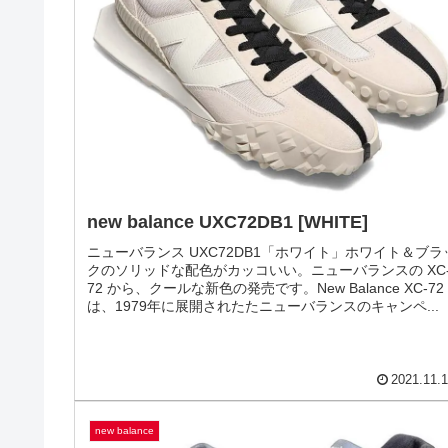
new balance M5740LLG [GRAY / BLUE]
ニューバランス M5740LLG「グレー/ ブルー」M1300を
彿とさせるカラーリング。ニューバランスの定番モデル
574を現代風にアレンジした M5740 のニューカラーは、
ニーカー界のロールスロイス M1300のオリジナルカラー
ST...
2022.02.
new balance