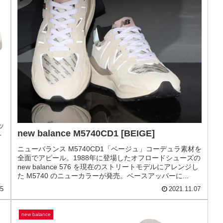
new balance MS327MD [GRAY]
ニューバランス MS327MD「グレー」クラシックな配色が
クール。New Balance MS327 から、ニューバランスの定
彷
番カラーをサンプリングしたモデルの発売です。MS327
は1970年代のニューバランスを代表するランニングシュー
ス
ズ...
13
2022.01.11
576