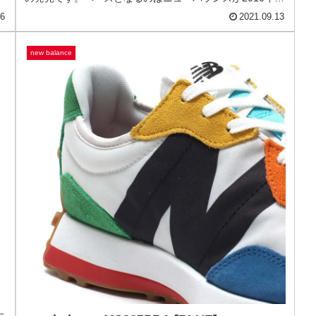
念
new balance M2002RDA [GRAY]
デ
ニューバランス M2002RDA「グレー」履き込み、破れた
ようなニューバランス。ボストンの街中で見た、履き潰さ
れたシューズからインスピレーションを受けたスニーカー
の発売です。ベースとなるのはニューバランスが2010年に
発売したUSA製フラグ...
16
2021.09.13
new balance