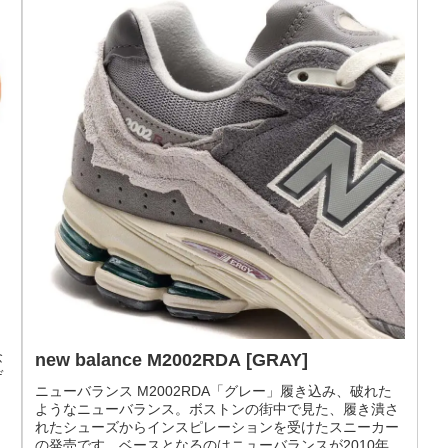
ッ
new balance M5740CD1 [BEIGE]
-
ニューバランス M5740CD1「ベージュ」コーデュラ素材を
全面でアピール。1988年に登場したオフロードシューズの
new balance 576 を現在のストリートモデルにアレンジし
た M5740 のニューカラーが発売。ベースアッパーに...
15
2021.11.07
new balance