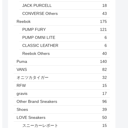
JACK PURCELL
18
CONVERSE Others
43
Reebok
175
PUMP FURY
121
PUMP OMNI LITE
6
CLASSIC LEATHER
6
Reebok Others
40
Puma
140
VANS
82
オニツカタイガー
32
RFW
15
gravis
17
Other Brand Sneakers
96
Shoes
39
LOVE Sneakers
50
スニーカーレポート
15