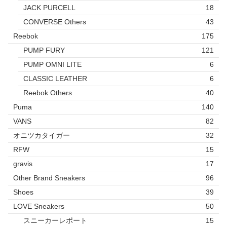
JACK PURCELL
18
CONVERSE Others
43
Reebok
175
PUMP FURY
121
PUMP OMNI LITE
6
CLASSIC LEATHER
6
Reebok Others
40
Puma
140
VANS
82
オニツカタイガー
32
RFW
15
gravis
17
Other Brand Sneakers
96
Shoes
39
LOVE Sneakers
50
スニーカーレポート
15