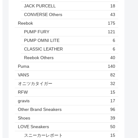
JACK PURCELL
18
CONVERSE Others
43
Reebok
175
PUMP FURY
121
PUMP OMNI LITE
6
CLASSIC LEATHER
6
Reebok Others
40
Puma
140
VANS
82
オニツカタイガー
32
RFW
15
gravis
17
Other Brand Sneakers
96
Shoes
39
LOVE Sneakers
50
スニーカーレポート
15