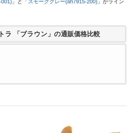
001)
」と「
スモークグレー(ah7915-200)
」がライン
ルトラ 「ブラウン」の通販価格比較