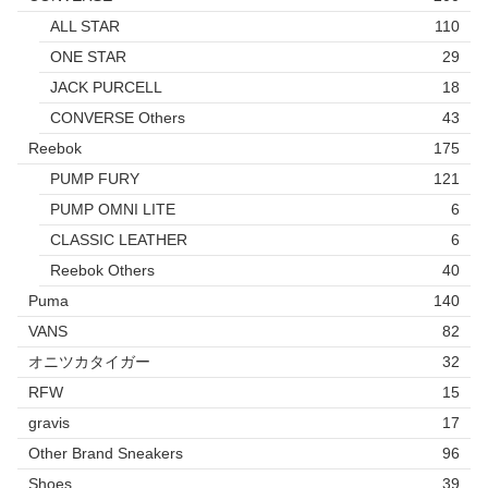
ALL STAR
110
ONE STAR
29
JACK PURCELL
18
CONVERSE Others
43
Reebok
175
PUMP FURY
121
PUMP OMNI LITE
6
CLASSIC LEATHER
6
Reebok Others
40
Puma
140
VANS
82
オニツカタイガー
32
RFW
15
gravis
17
Other Brand Sneakers
96
Shoes
39