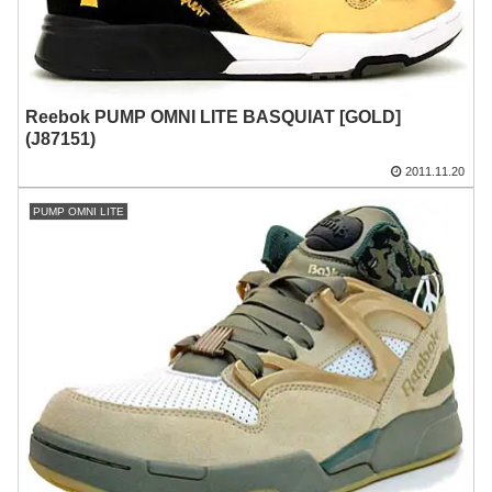
Reebok PUMP OMNI LITE BASQUIAT [GOLD]
(J87151)
2011.11.20
PUMP OMNI LITE