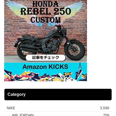
Category
NIKE
3,590
AIR JORDAN
758