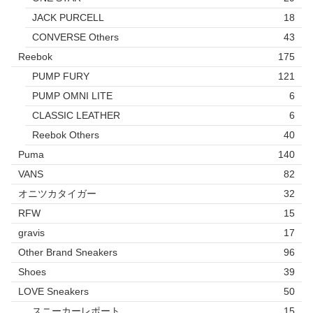
JACK PURCELL
18
CONVERSE Others
43
Reebok
175
PUMP FURY
121
PUMP OMNI LITE
6
CLASSIC LEATHER
6
Reebok Others
40
Puma
140
VANS
82
オニツカタイガー
32
RFW
15
gravis
17
Other Brand Sneakers
96
Shoes
39
LOVE Sneakers
50
スニーカーレポート
15