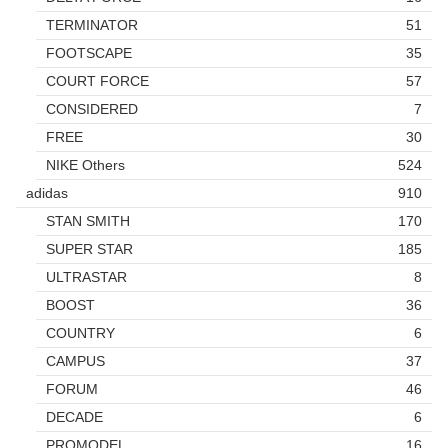
TERMINATOR
51
FOOTSCAPE
35
COURT FORCE
57
CONSIDERED
7
FREE
30
NIKE Others
524
adidas
910
STAN SMITH
170
SUPER STAR
185
ULTRASTAR
8
BOOST
36
COUNTRY
6
CAMPUS
37
FORUM
46
DECADE
6
PROMODEL
16