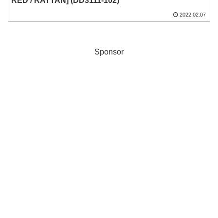
RED / RATTAN] (DD3111-102)
2022.02.07
Sponsor