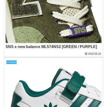
SNS x new balance ML574NS2 [GREEN / PURPLE]
2022.02.20
FORUM