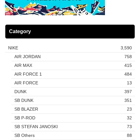
Category
NIKE
3,590
AIR JORDAN
758
AIR MAX
415
AIR FORCE 1
484
AIR FORCE
13
DUNK
397
SB DUNK
351
SB BLAZER
23
SB P-ROD
32
SB STEFAN JANOSKI
73
SB Others
88