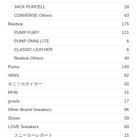
JACK PURCELL
18
CONVERSE Others
43
Reebok
175
PUMP FURY
121
PUMP OMNI LITE
6
CLASSIC LEATHER
6
Reebok Others
40
Puma
140
VANS
82
オニツカタイガー
32
RFW
15
gravis
17
Other Brand Sneakers
96
Shoes
39
LOVE Sneakers
50
スニーカーレポート
15