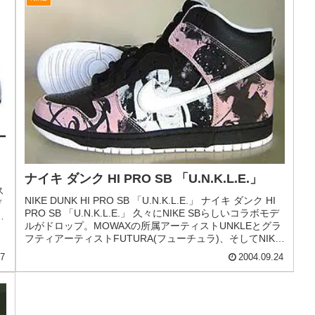
ナイキ ダンク ハイ サプリーム TZ LAF 「ラ
イブストロング｜フューチュラ FLOM」
NIKE DUNK HIGH SUPREME TZ LAF [LIVESTRONG｜
FUTURA FLOM] (378127-001) ナイキ ダンク ハイ サプリ
ーム TZ LAF 「ライブストロング｜フューチュラ FLOM」
FUTURAデザインによる幻のスニーカー「DUNK HI
e
FLOM(FOR LOVE OR MONEY)」が、奇跡の復刻。しか
も、ナイキとランス・アームストロングによる癌...
ラ
ヤ
を
25
2009.07.21
NIKE