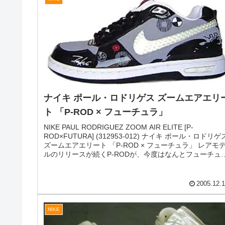
ナイキ エアフォース1 ハイ プレミアム LE
「フューチュラ」
NIKE AIR FORCE 1 HIGH PREMIUM LE [Futura｜BeTru
Pack] (386161-001) ナイキ エアフォース1 ハイ プレミア
ム LE 「フューチュラ」 Futura Laboratoryがナイキとコ
ボレートしたエアフォース1のハイカットモデルです。 
ンキースをモチーフにしたベースボールのキャラクター
2009.12.
FUTURAが描き下ろし、そのグラフィックをス...
NIKE