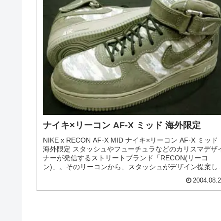
ナイキ ポール・ロドリゲス ズームエアエリ
ト 「P-ROD × フューチュラ」
NIKE PAUL RODRIGUEZ ZOOM AIR ELITE [P-
ROD×FUTURA] (312953-012) ナイキ ポール・ロドリゲ
ズームエアエリート 「P-ROD × フューチュラ」 レアモ
ルのリリースが続くP-RODが、今度はなんとフューチュ
とコラボレーション！ アッパーのいたるところにフュ
チュラのサインやグラフィックがアイコン的に入ってい
す。グレーのヌバックとブ...
2005.12.
NIKE