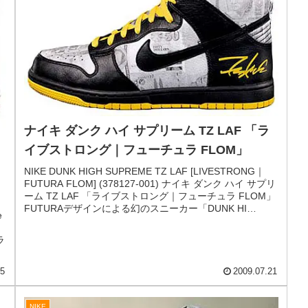
「フューチュラ」
NIKE AIR FORCE 1 LOW PREMIUM LE [Futura
Laboratory] (318775-003) ナイキ エアフォース1 ロー プレ
ミアム LE 「フューチュラ」 Futura Laboratoryとナイキの
コラボレーションによるエアフォース1のローカットモデ
ルです。 グレーベースのアッパーは、スムースレザーとパ
ンチングレザーのコンビネーション。そこにホワイトの
ス...
ト
04
2009.12.25
ス
NIKE