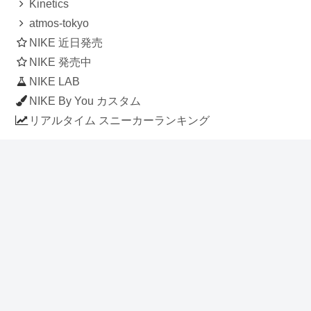
Kinetics
atmos-tokyo
NIKE 近日発売
NIKE 発売中
NIKE LAB
NIKE By You カスタム
リアルタイム スニーカーランキング
人気のスニーカー記事
ナイキ エアフォース1 ロー デラックス
「ワンピース」
NIKE AIR CHUKKA MOC ULTRA
[FLAX / FLAX-BLACK-BLACK]
(ah7915-201)