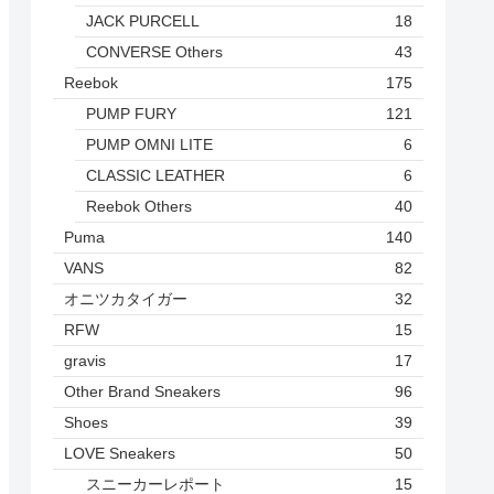
JACK PURCELL
18
CONVERSE Others
43
Reebok
175
PUMP FURY
121
PUMP OMNI LITE
6
CLASSIC LEATHER
6
Reebok Others
40
Puma
140
VANS
82
オニツカタイガー
32
RFW
15
gravis
17
Other Brand Sneakers
96
Shoes
39
LOVE Sneakers
50
スニーカーレポート
15