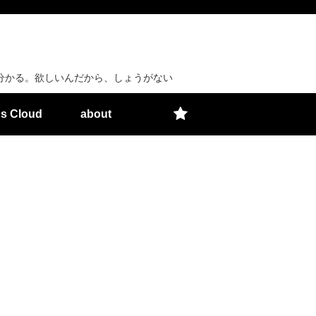
分かる。欲しいんだから、しょうがない
s Cloud
about