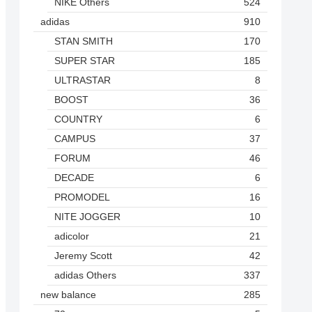
NIKE Others
524
adidas
910
STAN SMITH
170
SUPER STAR
185
ULTRASTAR
8
BOOST
36
COUNTRY
6
CAMPUS
37
FORUM
46
DECADE
6
PROMODEL
16
NITE JOGGER
10
adicolor
21
Jeremy Scott
42
adidas Others
337
new balance
285