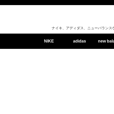
ナイキ、アディダス、ニューバランス
NIKE
adidas
new bal