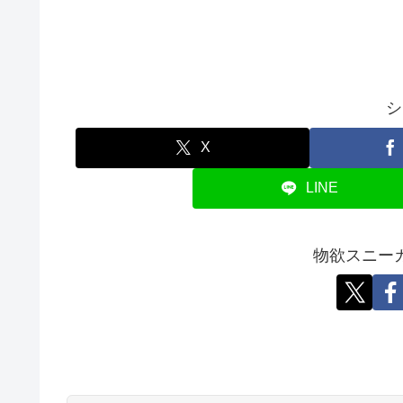
シ
X
LINE
物欲スニー