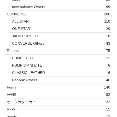
new balance Others
99
CONVERSE
200
ALL STAR
110
ONE STAR
29
JACK PURCELL
18
CONVERSE Others
43
Reebok
175
PUMP FURY
121
PUMP OMNI LITE
6
CLASSIC LEATHER
6
Reebok Others
40
Puma
140
VANS
82
オニツカタイガー
32
RFW
15
gravis
17