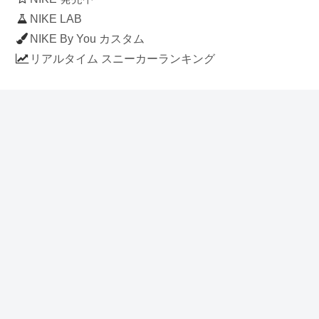
NIKE LAB
NIKE By You カスタム
リアルタイム スニーカーランキング
人気のスニーカー記事
ナイキ エアフォース1 ロー デラックス
「ワンピース」
NIKE AIR CHUKKA MOC ULTRA
[FLAX / FLAX-BLACK-BLACK]
(ah7915-201)
アディダス スタンスミス 「ホワイト/
ブルー」 (FV4083)