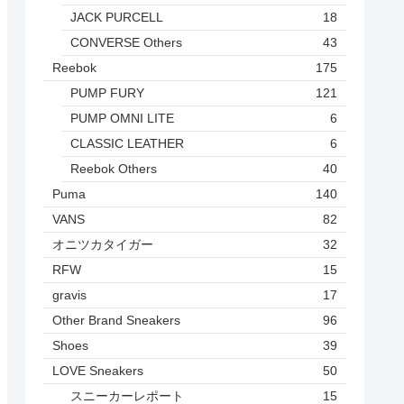
JACK PURCELL
18
CONVERSE Others
43
Reebok
175
PUMP FURY
121
PUMP OMNI LITE
6
CLASSIC LEATHER
6
Reebok Others
40
Puma
140
VANS
82
オニツカタイガー
32
RFW
15
gravis
17
Other Brand Sneakers
96
Shoes
39
LOVE Sneakers
50
スニーカーレポート
15