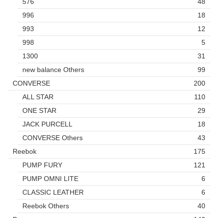
576
48
996
18
993
12
998
5
1300
31
new balance Others
99
CONVERSE
200
ALL STAR
110
ONE STAR
29
JACK PURCELL
18
CONVERSE Others
43
Reebok
175
PUMP FURY
121
PUMP OMNI LITE
6
CLASSIC LEATHER
6
Reebok Others
40