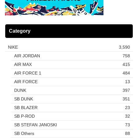
Category
NIKE
3,590
AIR JORDAN
758
AIR MAX
415
AIR FORCE 1
484
AIR FORCE
13
DUNK
397
SB DUNK
351
SB BLAZER
23
SB P-ROD
32
SB STEFAN JANOSKI
73
SB Others
88