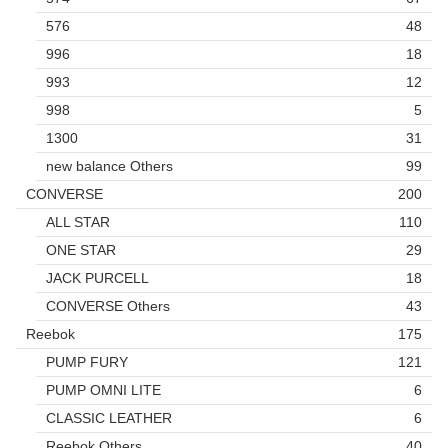
576
48
996
18
993
12
998
5
1300
31
new balance Others
99
CONVERSE
200
ALL STAR
110
ONE STAR
29
JACK PURCELL
18
CONVERSE Others
43
Reebok
175
PUMP FURY
121
PUMP OMNI LITE
6
CLASSIC LEATHER
6
Reebok Others
40