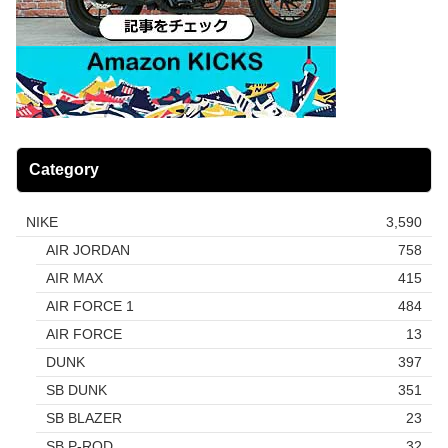
Category
NIKE
3,590
AIR JORDAN
758
AIR MAX
415
AIR FORCE 1
484
AIR FORCE
13
DUNK
397
SB DUNK
351
SB BLAZER
23
SB P-ROD
32