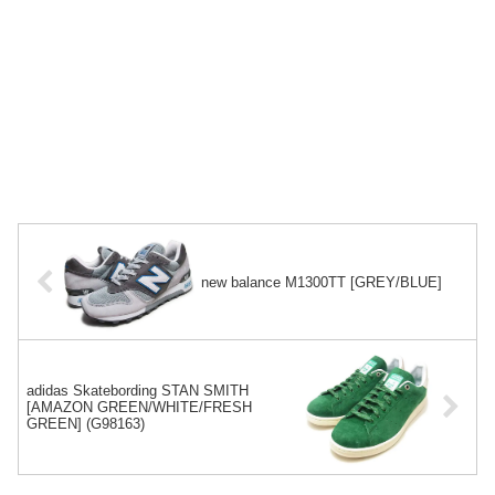
new balance M1300TT [GREY/BLUE]
adidas Skatebording STAN SMITH
[AMAZON GREEN/WHITE/FRESH
GREEN] (G98163)