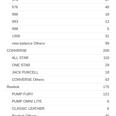
576
48
996
18
993
12
998
5
1300
31
new balance Others
99
CONVERSE
200
ALL STAR
110
ONE STAR
29
JACK PURCELL
18
CONVERSE Others
43
Reebok
175
PUMP FURY
121
PUMP OMNI LITE
6
CLASSIC LEATHER
6
Reebok Others
40