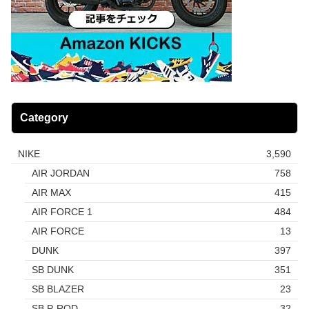
Category
NIKE
3,590
AIR JORDAN
758
AIR MAX
415
AIR FORCE 1
484
AIR FORCE
13
DUNK
397
SB DUNK
351
SB BLAZER
23
SB P-ROD
32