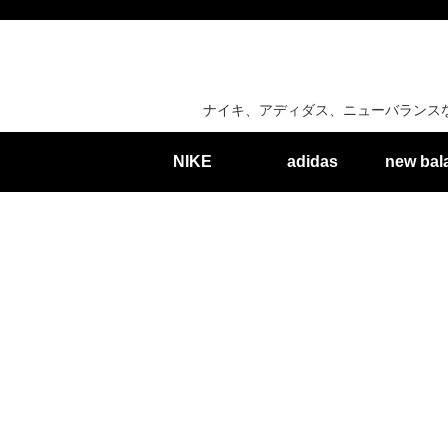
ナイキ、アディダス、ニューバランス
NIKE
adidas
new bal