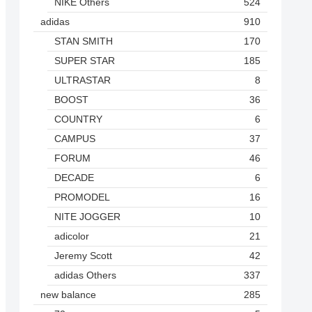
NIKE Others
524
adidas
910
STAN SMITH
170
SUPER STAR
185
ULTRASTAR
8
BOOST
36
COUNTRY
6
CAMPUS
37
FORUM
46
DECADE
6
PROMODEL
16
NITE JOGGER
10
adicolor
21
Jeremy Scott
42
adidas Others
337
new balance
285