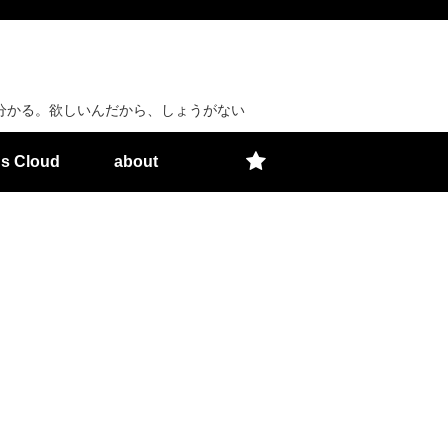
分かる。欲しいんだから、しょうがない
s Cloud
about