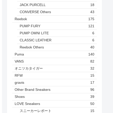
JACK PURCELL
18
CONVERSE Others
43
Reebok
175
PUMP FURY
121
PUMP OMNI LITE
6
CLASSIC LEATHER
6
Reebok Others
40
Puma
140
VANS
82
オニツカタイガー
32
RFW
15
gravis
17
Other Brand Sneakers
96
Shoes
39
LOVE Sneakers
50
スニーカーレポート
15