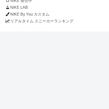
NIKE 発売中
NIKE LAB
NIKE By You カスタム
リアルタイム スニーカーランキング
人気のスニーカー記事
ナイキ エアフォース1 ロー デラックス
「ワンピース」
NIKE AIR CHUKKA MOC ULTRA
[FLAX / FLAX-BLACK-BLACK]
(ah7915-201)
アディダス スタンスミス 「ホワイト/
ブルー」 (FV4083)