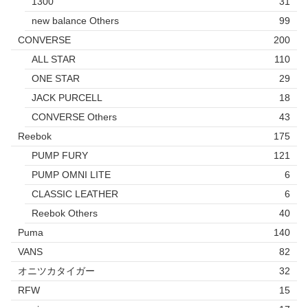
1300
31
new balance Others
99
CONVERSE
200
ALL STAR
110
ONE STAR
29
JACK PURCELL
18
CONVERSE Others
43
Reebok
175
PUMP FURY
121
PUMP OMNI LITE
6
CLASSIC LEATHER
6
Reebok Others
40
Puma
140
VANS
82
オニツカタイガー
32
RFW
15