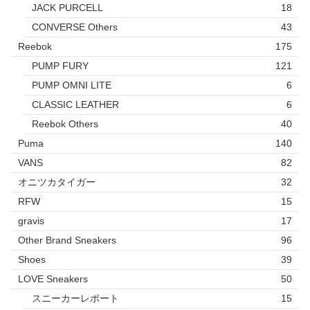
JACK PURCELL
18
CONVERSE Others
43
Reebok
175
PUMP FURY
121
PUMP OMNI LITE
6
CLASSIC LEATHER
6
Reebok Others
40
Puma
140
VANS
82
オニツカタイガー
32
RFW
15
gravis
17
Other Brand Sneakers
96
Shoes
39
LOVE Sneakers
50
スニーカーレポート
15