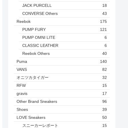
JACK PURCELL
18
CONVERSE Others
43
Reebok
175
PUMP FURY
121
PUMP OMNI LITE
6
CLASSIC LEATHER
6
Reebok Others
40
Puma
140
VANS
82
オニツカタイガー
32
RFW
15
gravis
17
Other Brand Sneakers
96
Shoes
39
LOVE Sneakers
50
スニーカーレポート
15