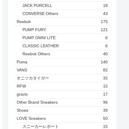
JACK PURCELL
18
CONVERSE Others
43
Reebok
175
PUMP FURY
121
PUMP OMNI LITE
6
CLASSIC LEATHER
6
Reebok Others
40
Puma
140
VANS
82
オニツカタイガー
32
RFW
15
gravis
17
Other Brand Sneakers
96
Shoes
39
LOVE Sneakers
50
スニーカーレポート
15