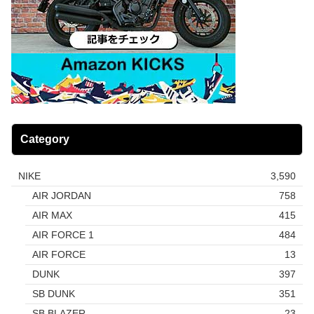
Category
NIKE
3,590
AIR JORDAN
758
AIR MAX
415
AIR FORCE 1
484
AIR FORCE
13
DUNK
397
SB DUNK
351
SB BLAZER
23