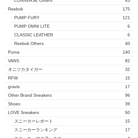
CONVERSE Others
43
Reebok
175
PUMP FURY
121
PUMP OMNI LITE
6
CLASSIC LEATHER
6
Reebok Others
40
Puma
140
VANS
82
オニツカタイガー
32
RFW
15
gravis
17
Other Brand Sneakers
96
Shoes
39
LOVE Sneakers
50
スニーカーレポート
15
スニーカーランキング
17