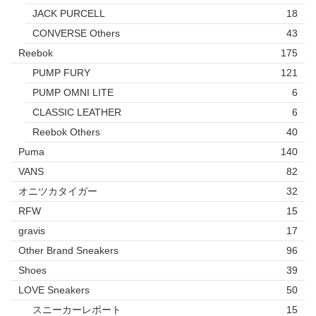
JACK PURCELL
18
CONVERSE Others
43
Reebok
175
PUMP FURY
121
PUMP OMNI LITE
6
CLASSIC LEATHER
6
Reebok Others
40
Puma
140
VANS
82
オニツカタイガー
32
RFW
15
gravis
17
Other Brand Sneakers
96
Shoes
39
LOVE Sneakers
50
スニーカーレポート
15