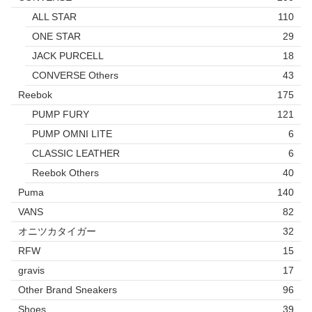
ALL STAR
110
ONE STAR
29
JACK PURCELL
18
CONVERSE Others
43
Reebok
175
PUMP FURY
121
PUMP OMNI LITE
6
CLASSIC LEATHER
6
Reebok Others
40
Puma
140
VANS
82
オニツカタイガー
32
RFW
15
gravis
17
Other Brand Sneakers
96
Shoes
39