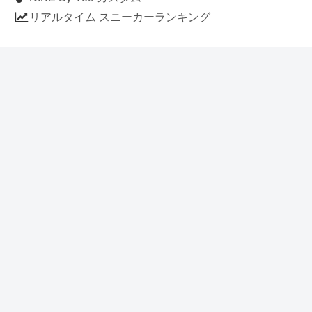
リアルタイム スニーカーランキング
人気のスニーカー記事
ナイキ エアフォース1 ロー デラックス
「ワンピース」
NIKE AIR CHUKKA MOC ULTRA
[FLAX / FLAX-BLACK-BLACK]
(ah7915-201)
アディダス スタンスミス 「ホワイト/
ブルー」 (FV4083)
イラストに見える NIKE AIR FORCE 1
の作り方