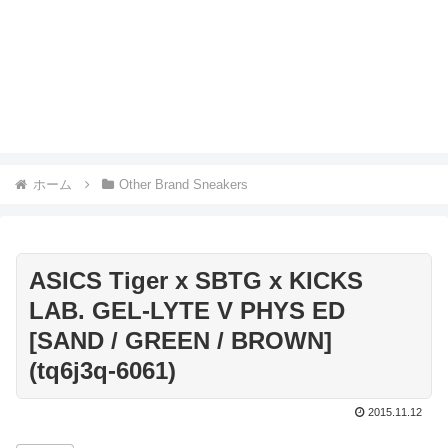
ホーム
Other Brand Sneakers
ASICS Tiger x SBTG x KICKS
LAB. GEL-LYTE V PHYS ED
[SAND / GREEN / BROWN]
(tq6j3q-6061)
2015.11.12