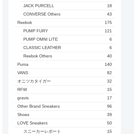
JACK PURCELL
18
CONVERSE Others
43
Reebok
175
PUMP FURY
121
PUMP OMNI LITE
6
CLASSIC LEATHER
6
Reebok Others
40
Puma
140
VANS
82
オニツカタイガー
32
RFW
15
gravis
17
Other Brand Sneakers
96
Shoes
39
LOVE Sneakers
50
スニーカーレポート
15