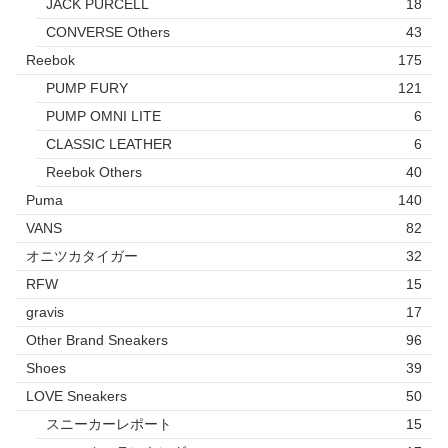
JACK PURCELL
18
CONVERSE Others
43
Reebok
175
PUMP FURY
121
PUMP OMNI LITE
6
CLASSIC LEATHER
6
Reebok Others
40
Puma
140
VANS
82
オニツカタイガー
32
RFW
15
gravis
17
Other Brand Sneakers
96
Shoes
39
LOVE Sneakers
50
スニーカーレポート
15