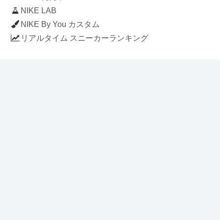
NIKE LAB
NIKE By You カスタム
リアルタイム スニーカーランキング
人気のスニーカー記事
ナイキ エアフォース1 ロー デラックス
「ワンピース」
NIKE AIR CHUKKA MOC ULTRA
[FLAX / FLAX-BLACK-BLACK]
(ah7915-201)
アディダス スタンスミス 「ホワイト/
ブルー」 (FV4083)