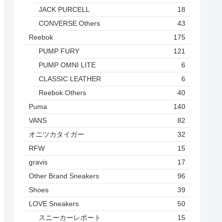
JACK PURCELL
18
CONVERSE Others
43
Reebok
175
PUMP FURY
121
PUMP OMNI LITE
6
CLASSIC LEATHER
6
Reebok Others
40
Puma
140
VANS
82
オニツカタイガー
32
RFW
15
gravis
17
Other Brand Sneakers
96
Shoes
39
LOVE Sneakers
50
スニーカーレポート
15