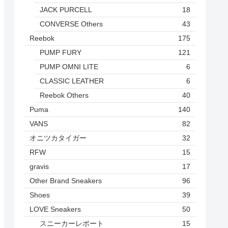
JACK PURCELL
18
CONVERSE Others
43
Reebok
175
PUMP FURY
121
PUMP OMNI LITE
6
CLASSIC LEATHER
6
Reebok Others
40
Puma
140
VANS
82
オニツカタイガー
32
RFW
15
gravis
17
Other Brand Sneakers
96
Shoes
39
LOVE Sneakers
50
スニーカーレポート
15