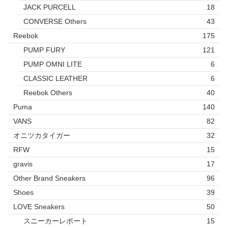
JACK PURCELL
18
CONVERSE Others
43
Reebok
175
PUMP FURY
121
PUMP OMNI LITE
6
CLASSIC LEATHER
6
Reebok Others
40
Puma
140
VANS
82
オニツカタイガー
32
RFW
15
gravis
17
Other Brand Sneakers
96
Shoes
39
LOVE Sneakers
50
スニーカーレポート
15