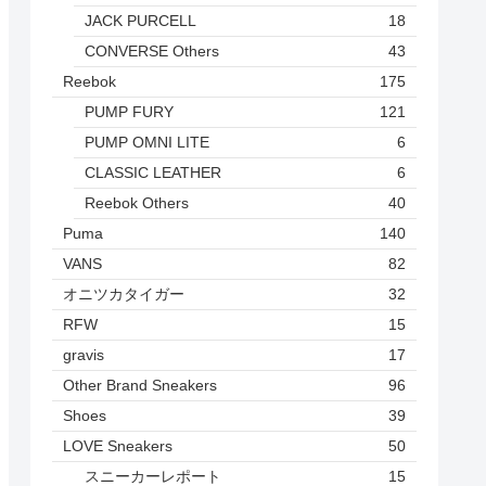
JACK PURCELL
18
CONVERSE Others
43
Reebok
175
PUMP FURY
121
PUMP OMNI LITE
6
CLASSIC LEATHER
6
Reebok Others
40
Puma
140
VANS
82
オニツカタイガー
32
RFW
15
gravis
17
Other Brand Sneakers
96
Shoes
39
LOVE Sneakers
50
スニーカーレポート
15