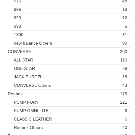
576
48
996
18
993
12
998
5
1300
31
new balance Others
99
CONVERSE
200
ALL STAR
110
ONE STAR
29
JACK PURCELL
18
CONVERSE Others
43
Reebok
175
PUMP FURY
121
PUMP OMNI LITE
6
CLASSIC LEATHER
6
Reebok Others
40