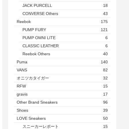
JACK PURCELL
18
CONVERSE Others
43
Reebok
175
PUMP FURY
121
PUMP OMNI LITE
6
CLASSIC LEATHER
6
Reebok Others
40
Puma
140
VANS
82
オニツカタイガー
32
RFW
15
gravis
17
Other Brand Sneakers
96
Shoes
39
LOVE Sneakers
50
スニーカーレポート
15