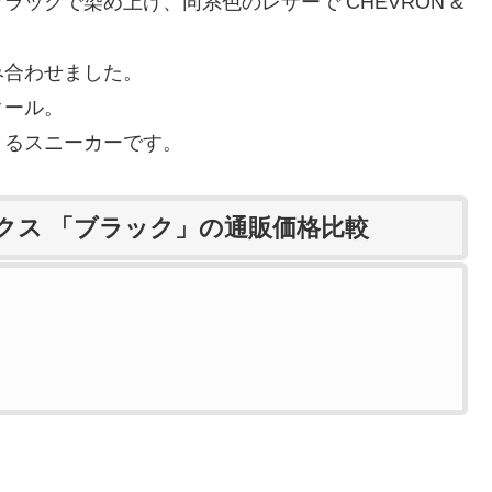
ックで染め上げ、同系色のレザーで CHEVRON &
み合わせました。
クール。
きるスニーカーです。
ックス 「ブラック」の通販価格比較