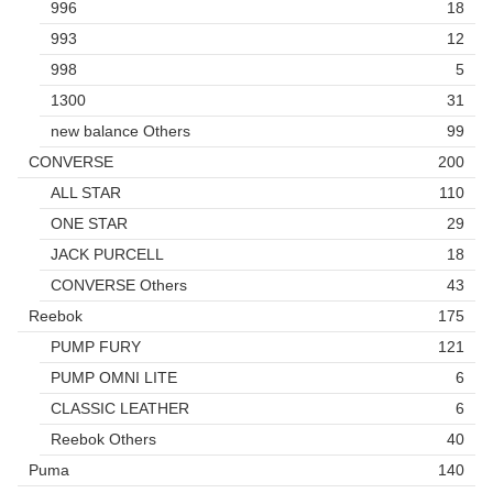
996
18
993
12
998
5
1300
31
new balance Others
99
CONVERSE
200
ALL STAR
110
ONE STAR
29
JACK PURCELL
18
CONVERSE Others
43
Reebok
175
PUMP FURY
121
PUMP OMNI LITE
6
CLASSIC LEATHER
6
Reebok Others
40
Puma
140