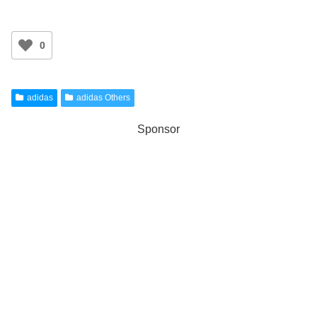
0
adidas
adidas Others
Sponsor