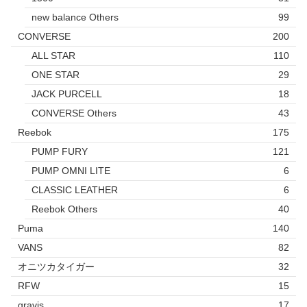
new balance Others
99
CONVERSE
200
ALL STAR
110
ONE STAR
29
JACK PURCELL
18
CONVERSE Others
43
Reebok
175
PUMP FURY
121
PUMP OMNI LITE
6
CLASSIC LEATHER
6
Reebok Others
40
Puma
140
VANS
82
オニツカタイガー
32
RFW
15
gravis
17