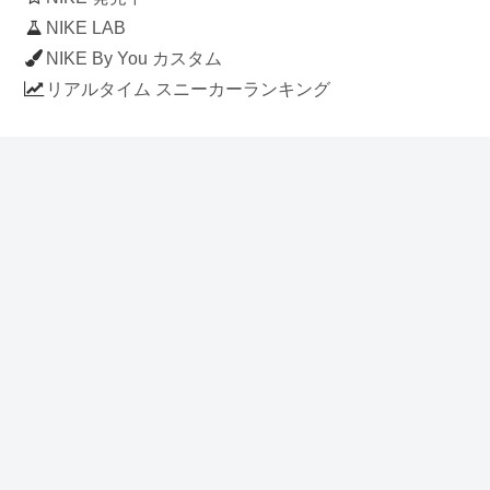
NIKE LAB
NIKE By You カスタム
リアルタイム スニーカーランキング
人気のスニーカー記事
ナイキ エアフォース1 ロー デラックス
「ワンピース」
NIKE AIR CHUKKA MOC ULTRA
[FLAX / FLAX-BLACK-BLACK]
(ah7915-201)
アディダス スタンスミス 「ホワイト/
ブルー」 (FV4083)