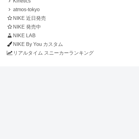
Kinetics
atmos-tokyo
NIKE 近日発売
NIKE 発売中
NIKE LAB
NIKE By You カスタム
リアルタイム スニーカーランキング
人気のスニーカー記事
ナイキ エアフォース1 ロー デラックス
「ワンピース」
NIKE AIR CHUKKA MOC ULTRA
[FLAX / FLAX-BLACK-BLACK]
(ah7915-201)