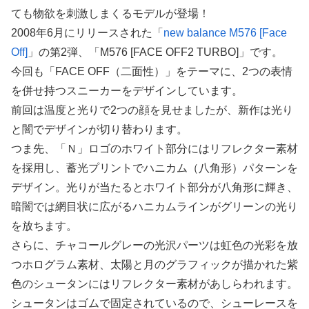
ても物欲を刺激しまくるモデルが登場！
2008年6月にリリースされた「
new balance M576 [Face
Off]
」の第2弾、「M576 [FACE OFF2 TURBO]」です。
今回も「FACE OFF（二面性）」をテーマに、2つの表情
を併せ持つスニーカーをデザインしています。
前回は温度と光りで2つの顔を見せましたが、新作は光り
と闇でデザインが切り替わります。
つま先、「Ｎ」ロゴのホワイト部分にはリフレクター素材
を採用し、蓄光プリントでハニカム（八角形）パターンを
デザイン。光りが当たるとホワイト部分が八角形に輝き、
暗闇では網目状に広がるハニカムラインがグリーンの光り
を放ちます。
さらに、チャコールグレーの光沢パーツは虹色の光彩を放
つホログラム素材、太陽と月のグラフィックが描かれた紫
色のシュータンにはリフレクター素材があしらわれます。
シュータンはゴムで固定されているので、シューレースを