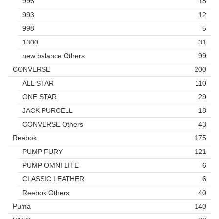
996
18
993
12
998
5
1300
31
new balance Others
99
CONVERSE
200
ALL STAR
110
ONE STAR
29
JACK PURCELL
18
CONVERSE Others
43
Reebok
175
PUMP FURY
121
PUMP OMNI LITE
6
CLASSIC LEATHER
6
Reebok Others
40
Puma
140