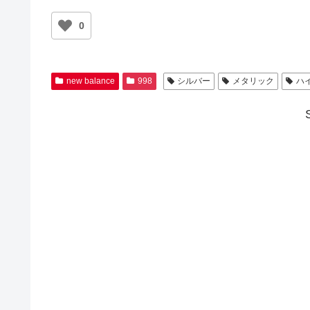
0
new balance
998
シルバー
メタリック
ハ