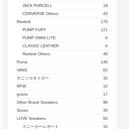
JACK PURCELL
18
CONVERSE Others
43
Reebok
175
PUMP FURY
121
PUMP OMNI LITE
6
CLASSIC LEATHER
6
Reebok Others
40
Puma
140
VANS
82
オニツカタイガー
32
RFW
15
gravis
17
Other Brand Sneakers
96
Shoes
39
LOVE Sneakers
50
スニーカーレポート
15