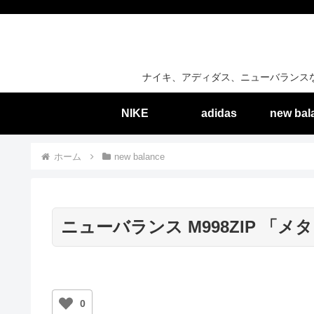
ナイキ、アディダス、ニューバランス
NIKE
adidas
new bal
ホーム
new balance
ニューバランス M998ZIP 「
0