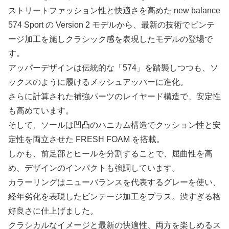
ストリートファッション性と快適さを高めた new balance
574 Sport の Version 2 モデルから、最新の技術でビンテ
ージ加工を施しクラシック感を表現したモデルの登場で
す。
アッパーデザインは伝統的な「574」を踏襲しつつも、ソ
ックスのように履けるメッシュアッパーに進化。
さらに計算された補強パーツのレイヤード構造で、安定性
も高めています。
そして、ソールは凹凸のハニカム構造でクッション性と安
定性を両立させた FRESH FOAM を搭載。
しかも、前足部とヒールを分割することで、屈曲性を高
め、デザインのインパクトも強調しています。
カラーリングはニューバランスを代表するグレーを使い、
経年劣化を表現したビンテージ加工をプラス。渋すぎる格
好良さに仕上げました。
クラシカルなイメージと最新の快適性、両方を楽しめるス