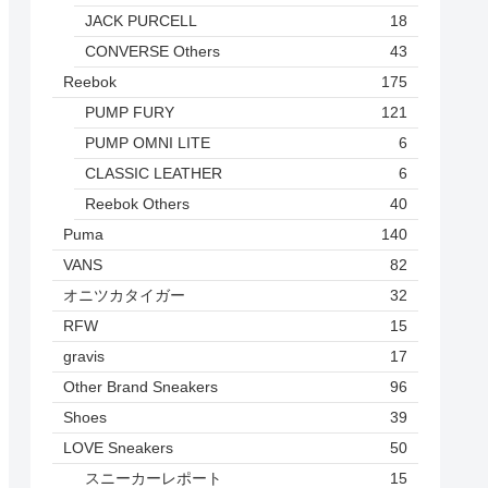
JACK PURCELL
18
CONVERSE Others
43
Reebok
175
PUMP FURY
121
PUMP OMNI LITE
6
CLASSIC LEATHER
6
Reebok Others
40
Puma
140
VANS
82
オニツカタイガー
32
RFW
15
gravis
17
Other Brand Sneakers
96
Shoes
39
LOVE Sneakers
50
スニーカーレポート
15