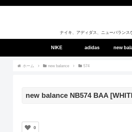
ナイキ、アディダス、ニューバランス
NIKE
adidas
new bal
ホーム
new balance
574
new balance NB574 BAA [WHI
0