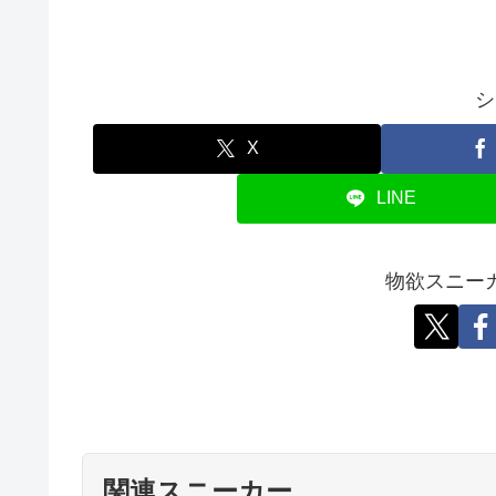
シ
X
LINE
物欲スニー
関連スニーカー