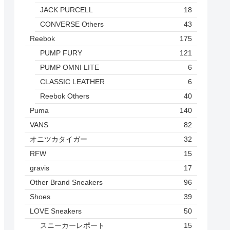
JACK PURCELL
18
CONVERSE Others
43
Reebok
175
PUMP FURY
121
PUMP OMNI LITE
6
CLASSIC LEATHER
6
Reebok Others
40
Puma
140
VANS
82
オニツカタイガー
32
RFW
15
gravis
17
Other Brand Sneakers
96
Shoes
39
LOVE Sneakers
50
スニーカーレポート
15