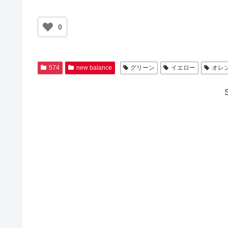
0
574
new balance
グリーン
イエロー
オレ