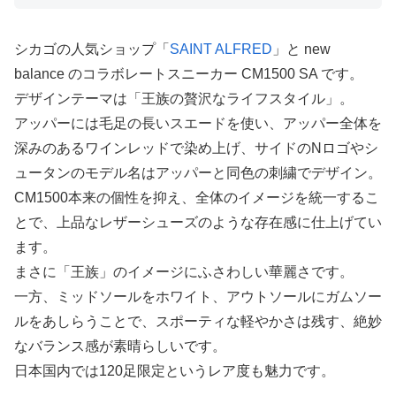
シカゴの人気ショップ「
SAINT ALFRED
」と new
balance のコラボレートスニーカー CM1500 SA です。
デザインテーマは「王族の贅沢なライフスタイル」。
アッパーには毛足の長いスエードを使い、アッパー全体を
深みのあるワインレッドで染め上げ、サイドのNロゴやシ
ュータンのモデル名はアッパーと同色の刺繍でデザイン。
CM1500本来の個性を抑え、全体のイメージを統一するこ
とで、上品なレザーシューズのような存在感に仕上げてい
ます。
まさに「王族」のイメージにふさわしい華麗さです。
一方、ミッドソールをホワイト、アウトソールにガムソー
ルをあしらうことで、スポーティな軽やかさは残す、絶妙
なバランス感が素晴らしいです。
日本国内では120足限定というレア度も魅力です。